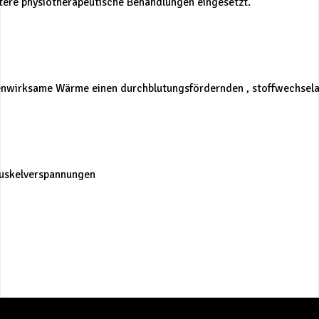
ere physiotherapeutische Behandlungen eingesetzt.
fenwirksame Wärme einen durchblutungsfördernden , stoffwechsel
uskelverspannungen